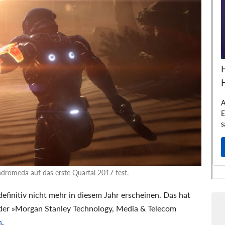
ndromeda auf das erste Quartal 2017 fest.
efinitiv nicht mehr in diesem Jahr erscheinen. Das hat
n der »Morgan Stanley Technology, Media & Telecom
n
.