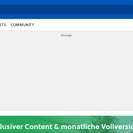
STS
COMMUNITY
lusiver Content & monatliche Vollvers