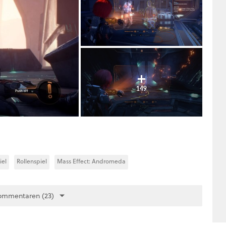
149
iel
Rollenspiel
Mass Effect: Andromeda
ommentaren (23)