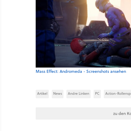
Mass Effect: Andromeda - Screenshots ansehen
Artikel
News
Andre Linken
PC
Action-Rollensp
zu den K