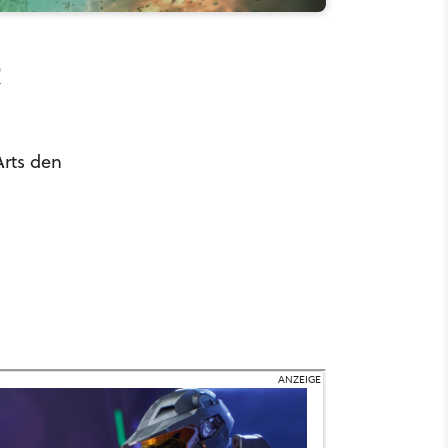
t
rts den