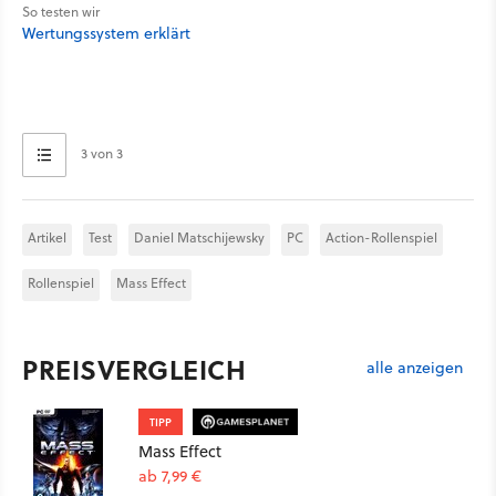
So testen wir
Wertungssystem erklärt
3 von 3
Artikel
Test
Daniel Matschijewsky
PC
Action-Rollenspiel
Rollenspiel
Mass Effect
PREISVERGLEICH
alle anzeigen
TIPP
Mass Effect
ab 7,99 €