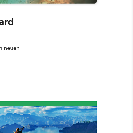
pard
en neuen