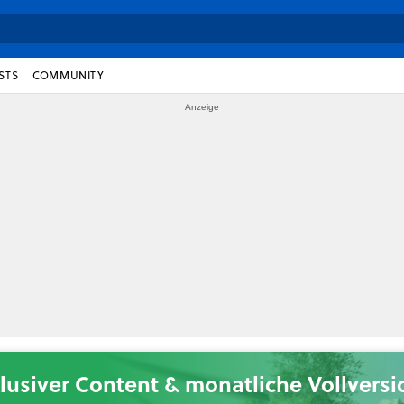
STS
COMMUNITY
lusiver Content & monatliche Vollvers