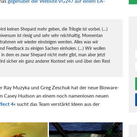
inas
gegenüber der Website VG247 auf einem EA-
ird keinen Shepard mehr geben, die Trilogie ist vorbei. (…)
versum ist riesig und sehr sehr reichhaltig. Momentan
itrahmen wir wieder einsteigen werden. Alles was wir
d Feedback zu einigen Sachen einholen. (…) Wir wollen
 in dem es zwar Shepard nicht mehr gibt, man aber jetzt
ird sicher ein ganz anderer Kontext sein und über den Rest
er Ray Muzyka und Greg Zeschuk hat der neue Bioware-
um Casey Hudson an einem noch namenlosen neuen
fect 4
« sucht das Team verstärkt Ideen aus der