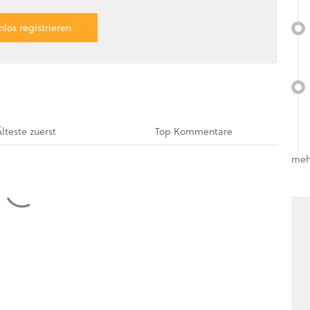
nlos registrieren
Älteste
zuerst
Top
Kommentare
meh