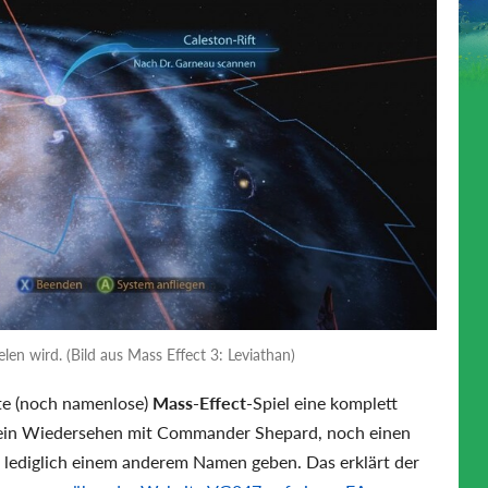
len wird. (Bild aus Mass Effect 3: Leviathan)
te (noch namenlose)
Mass-Effect
-Spiel eine komplett
r ein Wiedersehen mit Commander Shepard, noch einen
r lediglich einem anderem Namen geben. Das erklärt der