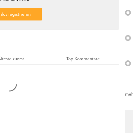
nlos registrieren
Älteste
zuerst
Top
Kommentare
meh