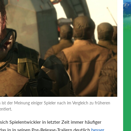
ist der Meinung einiger Spieler nach im Vergleich zu früheren
ntiert.
h Spielentwickler in letzter Zeit immer häufiger
 das in in seinen Pre-Release-Trailern deutlich
besser