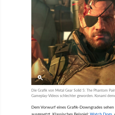
Die Grafik von Metal Gear Solid 5: The Phantom Pain 
Gameplay-Videos schlechter geworden. Konami deme
Dem Vorwurf eines Grafik-Downgrades sehen sic
ausgesetzt. Klassisches Beispiel:
Watch Dogs
,