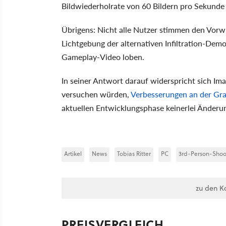
Bildwiederholrate von 60 Bildern pro Sekund
Übrigens: Nicht alle Nutzer stimmen den Vorwü
Lichtgebung der alternativen Infiltration-Dem
Gameplay-Video loben.
In seiner Antwort darauf widerspricht sich Ima
versuchen würden,
Verbesserungen an der Gr
aktuellen Entwicklungsphase keinerlei Änderu
Artikel
News
Tobias Ritter
PC
3rd-Person-Shoo
zu den K
PREISVERGLEICH