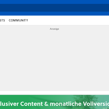
STS
COMMUNITY
lusiver Content & monatliche Vollvers