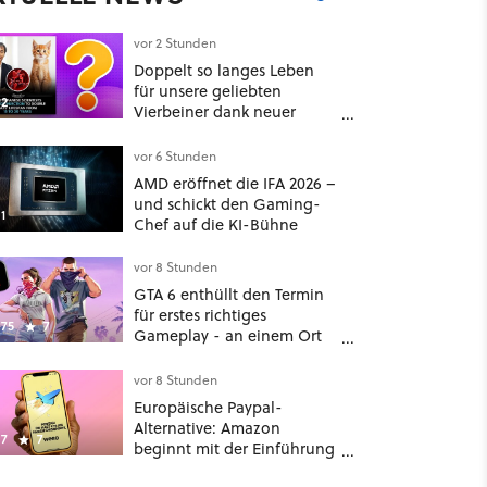
vor 2 Stunden
Doppelt so langes Leben
für unsere geliebten
2
Vierbeiner dank neuer
Behandlungsmethode aus
Japan: Der Blick auf über
vor 6 Stunden
1.200 Kommentare zeigt,
AMD eröffnet die IFA 2026 –
dass es nicht so einfach ist
und schickt den Gaming-
1
Chef auf die KI-Bühne
vor 8 Stunden
GTA 6 enthüllt den Termin
für erstes richtiges
75
7
Gameplay - an einem Ort
mit dem niemand
gerechnet hatte
vor 8 Stunden
Europäische Paypal-
Alternative: Amazon
7
7
beginnt mit der Einführung
von Wero