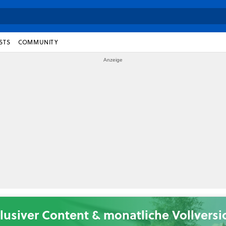
STS
COMMUNITY
lusiver Content & monatliche Vollvers