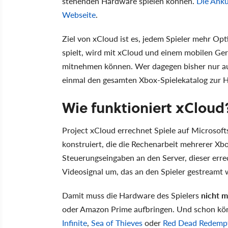
stehenden Hardware spielen können.
Die Ankü
Webseite
.
Ziel von xCloud ist es, jedem Spieler mehr Op
spielt, wird mit xCloud und einem mobilen Ger
mitnehmen können. Wer dagegen bisher nur auf
einmal den gesamten Xbox-Spielekatalog zur 
Wie funktioniert xCloud
Project xCloud errechnet Spiele auf Microsof
konstruiert, die die Rechenarbeit mehrerer Xbo
Steuerungseingaben an den Server, dieser erre
Videosignal um, das an den Spieler gestreamt 
Damit muss die Hardware des Spielers
nicht m
oder Amazon Prime aufbringen. Und schon kö
Infinite
,
Sea of Thieves
oder
Red Dead Redempt