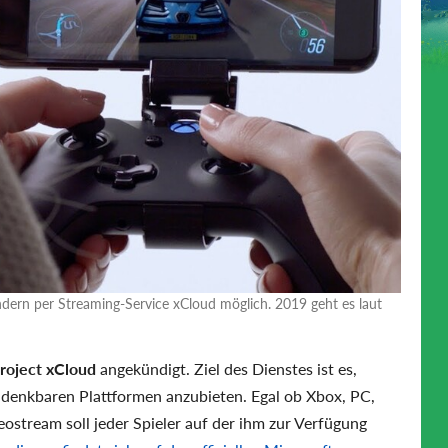
ndern per Streaming-Service xCloud möglich. 2019 geht es laut
roject xCloud
angekündigt. Ziel des Dienstes ist es,
 denkbaren Plattformen anzubieten. Egal ob Xbox, PC,
eostream soll jeder Spieler auf der ihm zur Verfügung