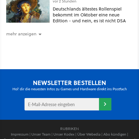
vor 2 Stunden
Deutschlands ältestes Rollenspiel
bekommt im Oktober eine neue
Edition - und nein, es ist nicht DSA
mehr anzeigen
NEWSLETTER BESTELLEN
Hol' dir die neuesten Infos zu Games und Hardware direkt ins Postfach
RUBRIKEN
Impressum
|
Unser Team
|
Unser Kodex
|
Über Webedia
|
Abo kündigen
|