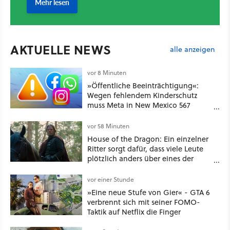
AKTUELLE NEWS
alle anzeigen
vor 8 Minuten
»Öffentliche Beeinträchtigung«:
Wegen fehlendem Kinderschutz
muss Meta in New Mexico 567
Millionen US-Dollar zahlen
vor 58 Minuten
House of the Dragon: Ein einzelner
Ritter sorgt dafür, dass viele Leute
plötzlich anders über eines der
umstrittensten Häuser von Game of
Thrones denken
vor einer Stunde
»Eine neue Stufe von Gier« - GTA 6
verbrennt sich mit seiner FOMO-
Taktik auf Netflix die Finger