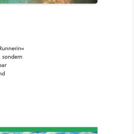
»Runnerin«
r, sondern
bar
nd