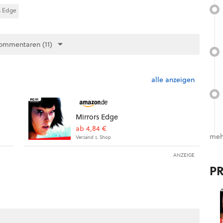
s Edge
ommentaren (11)
alle anzeigen
Mirrors Edge
ab 4,84 €
meh
Versand s. Shop
ANZEIGE
P