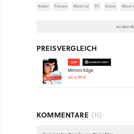
Artikel
Preview
Martin Le
PC
Action
Mirror'
zu den K
PREISVERGLEICH
TIPP
Mirrors Edge
ab 4,99 €
KOMMENTARE
(11)