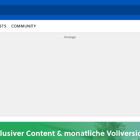
STS
COMMUNITY
lusiver Content & monatliche Vollvers