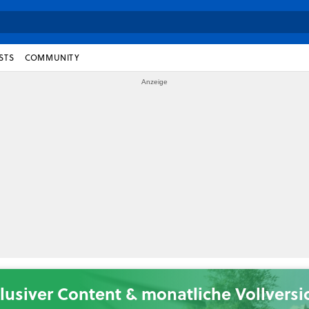
STS
COMMUNITY
lusiver Content & monatliche Vollvers