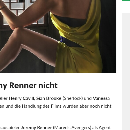
my Renner nicht
ller
Henry Cavill
,
Sian Brooke
(Sherlock) und
Vanessa
llen und die Handlung des Films wurden aber noch nicht
hauspieler
Jeremy Renner
(Marvels Avengers) als Agent