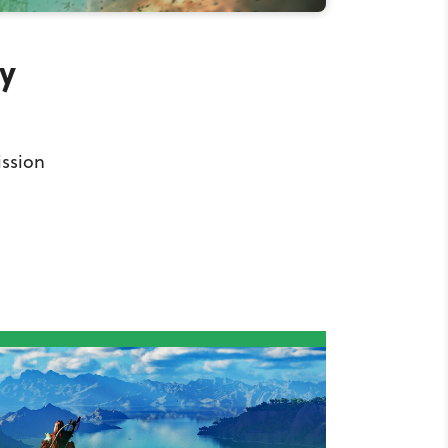
my
ission