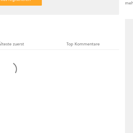
meh
Älteste
zuerst
Top
Kommentare