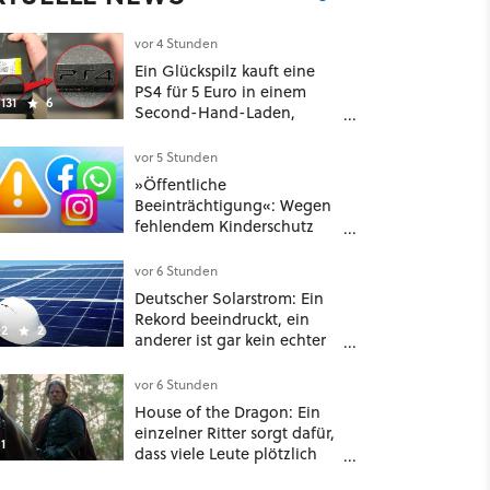
vor 4 Stunden
Ein Glückspilz kauft eine
PS4 für 5 Euro in einem
131
6
Second-Hand-Laden,
schließt sie Zuhause an und
schon hat er seine erste
vor 5 Stunden
funktionierende PlayStation
»Öffentliche
[Best of GameStar]
Beeinträchtigung«: Wegen
fehlendem Kinderschutz
muss Meta in New Mexico
567 Millionen US-Dollar
vor 6 Stunden
zahlen
Deutscher Solarstrom: Ein
Rekord beeindruckt, ein
2
2
anderer ist gar kein echter
Erfolg – und ein Detail
verrät mehr über die
vor 6 Stunden
Energiewende als jede Zahl
House of the Dragon: Ein
einzelner Ritter sorgt dafür,
1
dass viele Leute plötzlich
anders über eines der