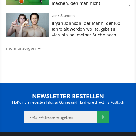
machen, den man nicht
unterschätzen sollte: Mit welchem
Seitenverhältnis seid ihr unterwegs?
vor 3 Stunden
Bryan Johnson, der Mann, der 100
Jahre alt werden wollte, gibt zu:
»Ich bin bei meiner Suche nach
Langlebigkeit zu weit gegangen«
mehr anzeigen
NEWSLETTER BESTELLEN
Hol' dir die neuesten Infos zu Games und Hardware direkt ins Postfach