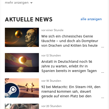
mehr anzeigen
AKTUELLE NEWS
alle anzeigen
vor einer Stunde
Wie sich ein chinesisches Genie
täuschte – und doch als Dompteur
von Drachen und Kröten bis heute
Recht behält [Best of GameStar]
vor 12 Stunden
Anstatt in Deutschland noch 56
Jahre zu warten, erlebt ihr in
Spanien bereits in wenigen Tagen
ein schattiges Sommer-Spektakel
vor 18 Stunden
92 bei Metacritc: Ein Steam-Hit, den
niemand kommen sah, steuert
gerade auf einen Platz bei den
Game Awards zu
vor 20 Stunden