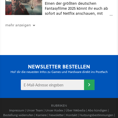
Einen der größten deutschen
Fantasyfilme 2025 könnt ihr euch ab
sofort auf Netflix anschauen, mit
dabei: ein Star aus Der Hobbit
mehr anzeigen
NEWSLETTER BESTELLEN
Hol' dir die neuesten Infos zu Games und Hardware direkt ins Postfach
RUBRIKEN
Impressum
|
Unser Team
|
Unser Kodex
|
Über Webedia
|
Abo kündigen
|
Bestellung widerrufen
|
Karriere
|
Newsletter
|
Kontakt
|
Nutzungsbestimmungen
|