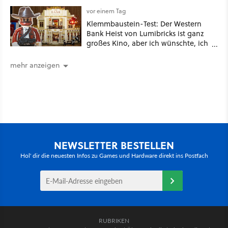
vor einem Tag
Klemmbaustein-Test: Der Western
Bank Heist von Lumibricks ist ganz
großes Kino, aber ich wünschte, ich
hätte vorher nie von der Marke
gehört
mehr anzeigen
NEWSLETTER BESTELLEN
Hol' dir die neuesten Infos zu Games und Hardware direkt ins Postfach
RUBRIKEN