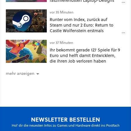
faszinierendsten Laptop-Designs
der 90er geht wieder viral
vor 35 Minuten
Runter vom Index, zurück auf
Steam und nur 2 Euro: Return to
Castle Wolfenstein erstmals
ungeschnitten auf dem deutschen
Markt
vor 37 Minuten
Ihr bekommt gerade 127 Spiele für 9
Euro und helft damit Entwicklern,
die ihren Job verloren haben
mehr anzeigen
NEWSLETTER BESTELLEN
Hol' dir die neuesten Infos zu Games und Hardware direkt ins Postfach