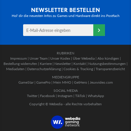
NEWSLETTER BESTELLEN
Hol' dir die neuesten Infos zu Games und Hardware direkt ins Postfach
RUBRIKEN
Impressum
|
Unser Team
|
Unser Kodex
|
Über Webedia
|
Abo kündigen
|
Bestellung widerrufen
|
Karriere
|
Newsletter
|
Kontakt
|
Nutzungsbestimmungen
|
Mediadaten
|
Datenschutzerklärung
|
Cookies & Tracking
|
Transparenzbericht
MEDIENGRUPPE
GameStar
|
GamePro
|
Mein MMO
|
GetHero
|
Jeuxvideo.com
SOCIAL MEDIA
Twitter
|
Facebook
|
Instagram
|
TikTok
|
WhatsApp
Copyright © Webedia - alle Rechte vorbehalten