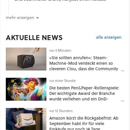
mehr anzeigen
AKTUELLE NEWS
alle anzeigen
vor 3 Minuten
»Sie sollten anrufen«: Steam-
Machine-Mod versteckt einen so
cleveren Clou, dass die Community
sich fragt, wieso Valve das nicht
gleich so macht
vor einer Stunde
Die besten Pen&Paper-Rollenspiele:
Der wichtigste Award der Branche
wurde verliehen und ein DnD-
Konkurrent ist der große Gewinner
vor 12 Stunden
Amazon kürzt die Rückgabefrist: Ab
September habt ihr für viele
Einkäufe nur noch 14 Tage