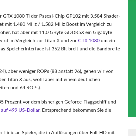
er GTX 1080 Ti der Pascal-Chip GP102 mit 3.584 Shader-
et mit 1.480 MHz / 1.582 MHz Boost im Vergleich zu
höher, hat aber mit 11,0 GByte GDDR5X ein Gigabyte
ird im Vergleich zur Titan X und zur
GTX 1080
um ein
s Speicherinterface ist 352 Bit breit und die Bandbreite
24), aber weniger ROPs (88 anstatt 96), gehen wir von
der Titan X aus, wohl aber mit einem deutlichen
eiten und 64 ROPs).
 35 Prozent vor dem bisherigen Geforce-Flaggschiff und
 auf 499 US-Dollar
. Entsprechend bekommen Sie die
er Linie an Spieler, die in Auflösungen über Full-HD mit