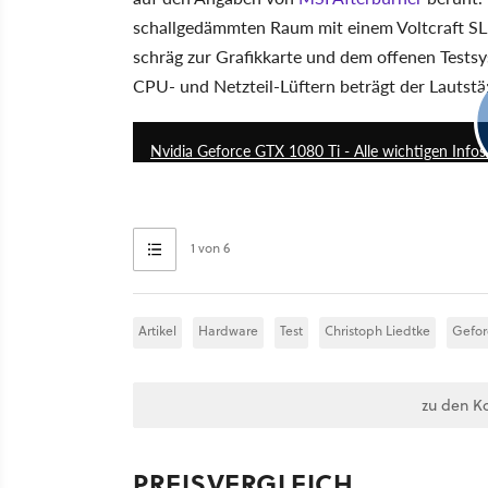
schallgedämmten Raum mit einem Voltcraft SL
schräg zur Grafikkarte und dem offenen Testsy
CPU- und Netzteil-Lüftern beträgt der Lautstä
Nvidia Geforce GTX 1080 Ti - Alle wichtigen Info
1 von 6
Artikel
Hardware
Test
Christoph Liedtke
Gefor
zu den K
PREISVERGLEICH