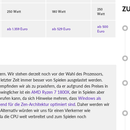
Z
250
250 Watt
180 Watt
Watt
ab 500
ab 1.359 Euro
ab 529 Euro
Euro
rn. Wir stehen derzeit noch vor der Wahl des Prozessors,
 letzter Zeit immer besser von Spielen ausgelastet werden.
pfinden wir als zu praxisfern, da er aufgrund des Preises in
winglicher ist ein
AMD Ryzen 7 1800X
, der in Spielen aber
abrufen kann, da sich Hinweise mehren, dass
Windows als
end für die Zen-Architektur optimiert sind
. Daher werden wir
lternativ würden wir uns für einen Vierkerner wie
da die CPU weit verbreitet und zum Spielen noch