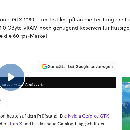
force GTX 1080 Ti im Test knüpft an die Leistung der L
 11,0 GByte VRAM noch genügend Reserven für flüssige
te die 60 fps-Marke?
GameStar bei Google bevorzugen
5:12
marks der 4K-Grafikkarte
s
chon heute auf dem Prüfstand: Die
Nvidia Geforce GTX
 der
Titan X
und ist das neue Gaming-Flaggschiff der