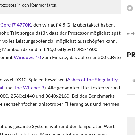
rozessors in den Kommentaren.
l Core i7 4770K
, den wir auf 4,5 GHz übertaktet haben.
ohe Takt sorgen dafür, dass der Prozessor möglichst spät
meh
 volles Leistungspotenzial möglichst ausschöpfen kann.
 Mainboards sind mit 16,0 GByte DDR3-1600
P
m kommt
Windows 10
zum Einsatz, das auf einer 500 GByte
nd zwei DX12-Spielen beweisen (
Ashes of the Singularity
,
al
und
The Witcher 3
). Alle genannten Titel testen wir mit
x1080, 2560x1440 und 3840x2160. Bei den Benchmarks
ie sechzehnfacher, anisotroper Filterung aus und nehmen
auf das gesamte System, während der Temperatur-Wert
 Unsere Lautstärke-Messungen führen wir in einem