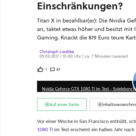
Einschränkungen?
Titan X in bezahlbar(er): Die Nvidia Ge
an, taktet etwas höher und besitzt mit
Gaming. Knackt die 819 Euro teure Kar
Christoph Liedtke
09.03.2017 | 15:00 Uhr | ca. 7 Minuten Lesezeit
1
87
Nvidia Geforce GTX 1080 Ti im Test - Spielebench
Auf einer Seite
Inhaltsverzeichni
Vor einer Woche in San Francisco enthüllt, s
1080 Ti
im Test erscheint ein halbes Jahr nach