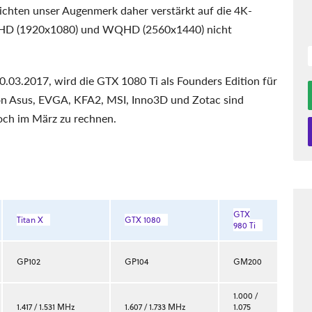
 richten unser Augenmerk daher verstärkt auf die 4K-
ll-HD (1920x1080) und WQHD (2560x1440) nicht
10.03.2017, wird die GTX 1080 Ti als Founders Edition für
on Asus, EVGA, KFA2, MSI, Inno3D und Zotac sind
noch im März zu rechnen.
GTX
Titan X
GTX 1080
980 Ti
GP102
GP104
GM200
1.000 /
1.417 / 1.531 MHz
1.607 / 1.733 MHz
1.075