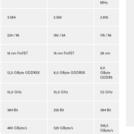
MHz
3.584
2.560
2.816
224 / 96
160 / 64
176 / 96
16 nm FinFET
16 nm FinFET
28 nm
6,0
12,0 GByte GDDR5X
8,0 GByte GDDR5X
GByte
GDDR5
10,0 GHz
10,0 GHz
7,0 GHz
384 Bit
256 Bit
384 Bit
336,5
480 GByte/s
320 GByte/s
GByte/s