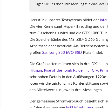
Sagen Sie uns doch Ihre Meinung zur Wahl des P
Herzstück unseres Testsystems bildet der
Inte
Die vier Kerne samt Hyper-Threading und der h
zum Flaschenhals wird und die GTX 1080 Ti ihr
Die Speicherbänke des MSI Z87-GD65 Gaming
Arbeitsspeicher bestückt. Als Betriebssyste
großen
Samsung 850 EVO SSD
Platz findet.
Die Grafikkarten müssen sich in drei DX11- u
Hitman
,
Rise of the Tomb Raider
,
Far Cry: Prim
sehr hohen Details in den Auflösungen 1920
loten wir die Leistung mit Kantenglättung sow
den Mittelwert aus jeweils drei Messungen.
Der gemessene Stromverbrauch bezieht sich 
auf den Angaben von
MSI Afterburner
beruht.