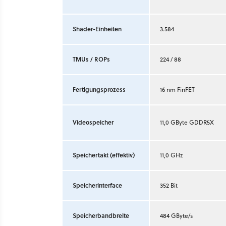
Shader-Einheiten
3.584
TMUs / ROPs
224 / 88
Fertigungsprozess
16 nm FinFET
Videospeicher
11,0 GByte GDDR5X
Speichertakt (effektiv)
11,0 GHz
Speicherinterface
352 Bit
Speicherbandbreite
484 GByte/s