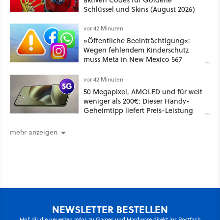
Schlüssel und Skins (August 2026)
vor 42 Minuten
»Öffentliche Beeinträchtigung«:
Wegen fehlendem Kinderschutz
muss Meta in New Mexico 567
Millionen US-Dollar zahlen
vor 42 Minuten
50 Megapixel, AMOLED und für weit
weniger als 200€: Dieser Handy-
Geheimtipp liefert Preis-Leistung
pur!
mehr anzeigen
NEWSLETTER BESTELLEN
Hol' dir die neuesten Infos zu Games und Hardware direkt ins Postfach