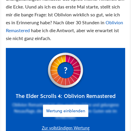
die Ecke. Uund als ich es das erste Mal starte, stellt sich
mir die bange Frage: Ist Oblivion wirklich so gut, wie ich
es in Erinnerung habe? Nach über 30 Stunden in
Oblivion
Remastered
habe ich die Antwort, aber wie erwartet ist
sie nicht ganz einfach.
?
The Elder Scrolls 4: Oblivion Remastered
Oblivion Remastered ist eine wunderschöne und gelungene
Neuauflage, die dem Original treu bleibt, im Guten wie im
Wertung einblenden
Schlechten.
Zur vollständigen Wertung