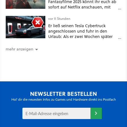
Fantasyfilme 2025 könnt ihr euch ab
sofort auf Netflix anschauen, mit
dabei: ein Star aus Der Hobbit
vor 11 Stunden
Er ließ seinen Tesla Cybertruck
angeschlossen und fuhr in den
Urlaub: Als er zwei Wochen später
zurückkam, sprang der Truck nicht
mehr an [Best of GameStar]
mehr anzeigen
NEWSLETTER BESTELLEN
Hol' dir die neuesten Infos zu Games und Hardware direkt ins Postfach