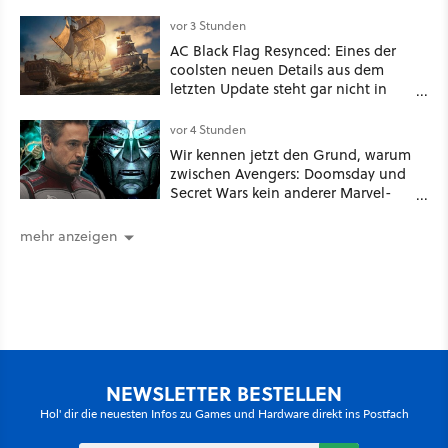
eine tiefe Höhle und hinterließen
Spuren für die Ewigkeit
vor 3 Stunden
AC Black Flag Resynced: Eines der
coolsten neuen Details aus dem
letzten Update steht gar nicht in
den Patch Notes
vor 4 Stunden
Wir kennen jetzt den Grund, warum
zwischen Avengers: Doomsday und
Secret Wars kein anderer Marvel-
Film erscheint
mehr anzeigen
NEWSLETTER BESTELLEN
Hol' dir die neuesten Infos zu Games und Hardware direkt ins Postfach