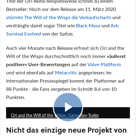
Titel der Ori-Reihe beispielsweise schnell zu einem
Bestseller: Noch vor dem Release am 11. März 2020
stürmte The Will of the Wisps die Verkaufscharts
und
verdrängte damit sogar Titel wie
Black Mesa
und
Ark:
Survival Evolved
von der Spitze.
Auch vier Monate nach Release erfreut sich Ori and the
Will of the Wisps durchschnittlich noch immer
»äußerst
positiver« User-Bewertungen
auf der
Valve-Plattform
und wird ebenfalls auf
Metacritic
angepriesen: Im
internationalen Pressespiegel kommt der Platformer auf
88 Punkte - die Fans vergeben im Schnitt 8.6 von 10
Punkten.
1:00
Ori and the Will of the Wisps: Gameplay-Trailer
Nicht das einzige neue Projekt von