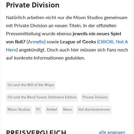
Private Division
Natürlich arbeiten nicht nur die Moon Studios gemeinsam
mit Private Division an neuen Titeln. In der offiziellen
Pressemitteilung wurde ebenso
jeweils ein neues Spiel
von Roll7
(
Armello
) sowie
League of Geeks
(
OlliOlli
,
Not A
Hero
) angekündigt. Doch auch hier müssen sich Fans noch
auf konkrete Informationen gedulden.
Ori and the Will of the Wisps
Ori and the Blind Forest: Definitive Edition
Private Division
Moon Studios
PC
Artikel
News
Vali Aschenbrenner
PREISVERGLEICH
alle anzeigen