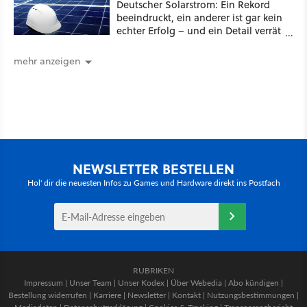
Deutscher Solarstrom: Ein Rekord
beeindruckt, ein anderer ist gar kein
echter Erfolg – und ein Detail verrät
mehr über die Energiewende als
jede Zahl
mehr anzeigen
NEWSLETTER BESTELLEN
Hol' dir die neuesten Infos zu Games und Hardware direkt ins Postfach
RUBRIKEN
Impressum
|
Unser Team
|
Unser Kodex
|
Über Webedia
|
Abo kündigen
|
Bestellung widerrufen
|
Karriere
|
Newsletter
|
Kontakt
|
Nutzungsbestimmungen
|