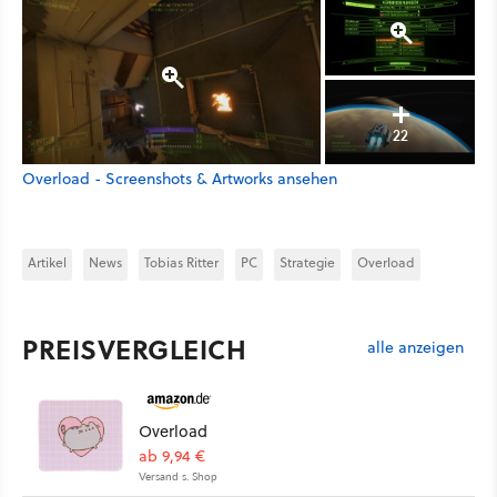
22
Overload - Screenshots & Artworks ansehen
Artikel
News
Tobias Ritter
PC
Strategie
Overload
PREISVERGLEICH
alle anzeigen
Overload
ab 9,94 €
Versand s. Shop