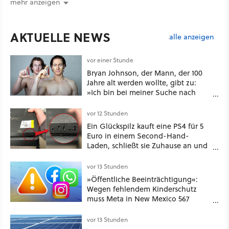
mehr anzeigen
AKTUELLE NEWS
alle anzeigen
vor einer Stunde
Bryan Johnson, der Mann, der 100
Jahre alt werden wollte, gibt zu:
»Ich bin bei meiner Suche nach
Langlebigkeit zu weit gegangen«
vor 12 Stunden
Ein Glückspilz kauft eine PS4 für 5
Euro in einem Second-Hand-
Laden, schließt sie Zuhause an und
schon hat er seine erste
funktionierende PlayStation [Best of
vor 13 Stunden
GameStar]
»Öffentliche Beeinträchtigung«:
Wegen fehlendem Kinderschutz
muss Meta in New Mexico 567
Millionen US-Dollar zahlen
vor 13 Stunden