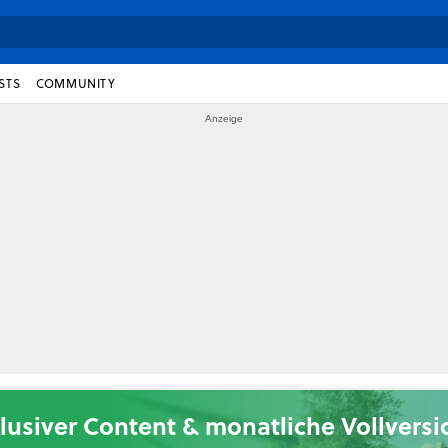
STS
COMMUNITY
lusiver Content & monatliche Vollvers