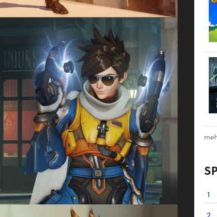
meh
S
1
2