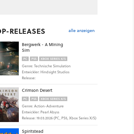
OP-RELEASES
alle anzeigen
Bergwerk - A Mining
Sim
PC
PS5
XBOX SERIES X/S
Genre: Technische Simulation
Entwickler: Hindsight Studios
Release:
Crimson Desert
PC
PS5
XBOX SERIES X/S
Genre: Action-Adventure
Entwickler: Pearl Abyss
Release: 19.03.2026 (PC, PS5, Xbox Series X/S)
Spiritstead