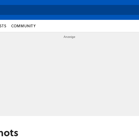
STS
COMMUNITY
hots