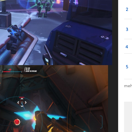
2
3
4
5
meh