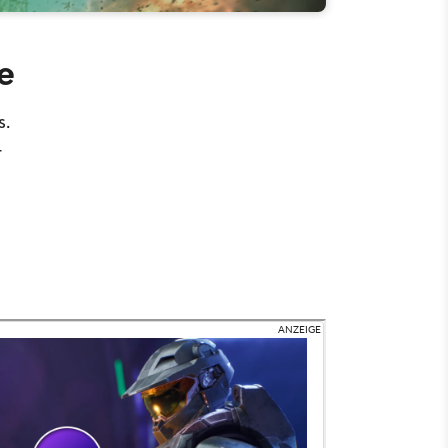
e
s.
-