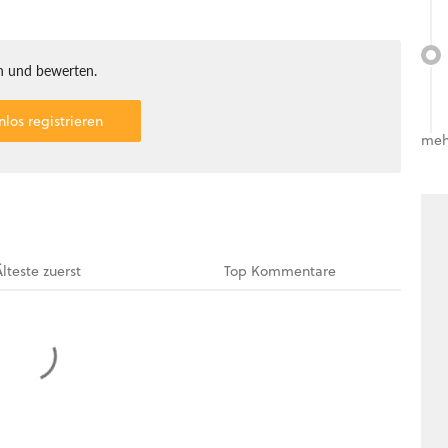
 und bewerten.
nlos registrieren
meh
Älteste
zuerst
Top
Kommentare