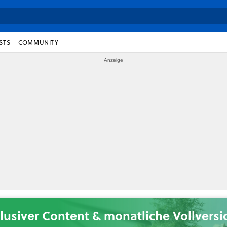
STS
COMMUNITY
lusiver Content & monatliche Vollvers