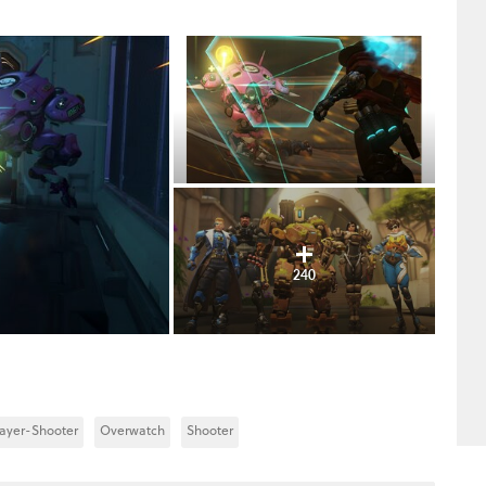
240
layer-Shooter
Overwatch
Shooter