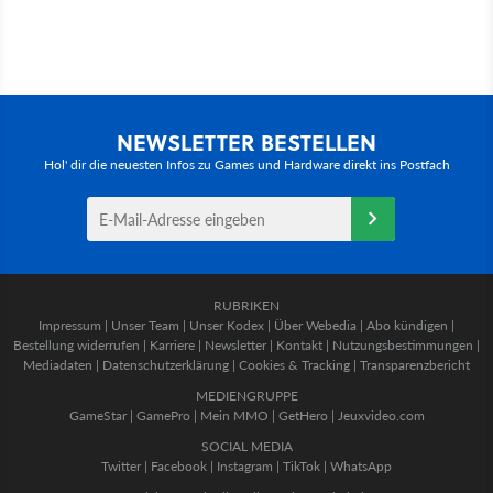
NEWSLETTER BESTELLEN
Hol' dir die neuesten Infos zu Games und Hardware direkt ins Postfach
RUBRIKEN
Impressum
|
Unser Team
|
Unser Kodex
|
Über Webedia
|
Abo kündigen
|
Bestellung widerrufen
|
Karriere
|
Newsletter
|
Kontakt
|
Nutzungsbestimmungen
|
Mediadaten
|
Datenschutzerklärung
|
Cookies & Tracking
|
Transparenzbericht
MEDIENGRUPPE
GameStar
|
GamePro
|
Mein MMO
|
GetHero
|
Jeuxvideo.com
SOCIAL MEDIA
Twitter
|
Facebook
|
Instagram
|
TikTok
|
WhatsApp