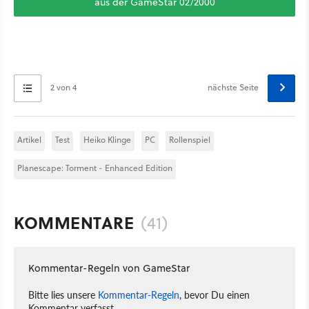
aus der GameStar 02/2000
2 von 4
nächste Seite
Artikel
Test
Heiko Klinge
PC
Rollenspiel
Planescape: Torment - Enhanced Edition
KOMMENTARE
(41)
Kommentar-Regeln von GameStar
Bitte lies unsere
Kommentar-Regeln
, bevor Du einen
Kommentar verfasst.