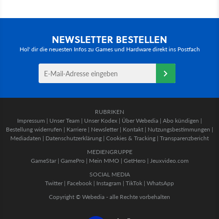
NEWSLETTER BESTELLEN
Hol' dir die neuesten Infos zu Games und Hardware direkt ins Postfach
RUBRIKEN
Impressum
|
Unser Team
|
Unser Kodex
|
Über Webedia
|
Abo kündigen
|
Bestellung widerrufen
|
Karriere
|
Newsletter
|
Kontakt
|
Nutzungsbestimmungen
|
Mediadaten
|
Datenschutzerklärung
|
Cookies & Tracking
|
Transparenzbericht
MEDIENGRUPPE
GameStar
|
GamePro
|
Mein MMO
|
GetHero
|
Jeuxvideo.com
SOCIAL MEDIA
Twitter
|
Facebook
|
Instagram
|
TikTok
|
WhatsApp
Copyright © Webedia - alle Rechte vorbehalten