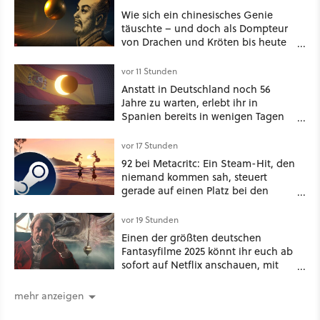
Wie sich ein chinesisches Genie
täuschte – und doch als Dompteur
von Drachen und Kröten bis heute
Recht behält [Best of GameStar]
vor 11 Stunden
Anstatt in Deutschland noch 56
Jahre zu warten, erlebt ihr in
Spanien bereits in wenigen Tagen
ein schattiges Sommer-Spektakel
vor 17 Stunden
92 bei Metacritc: Ein Steam-Hit, den
niemand kommen sah, steuert
gerade auf einen Platz bei den
Game Awards zu
vor 19 Stunden
Einen der größten deutschen
Fantasyfilme 2025 könnt ihr euch ab
sofort auf Netflix anschauen, mit
dabei: ein Star aus Der Hobbit
mehr anzeigen