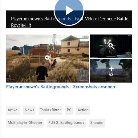
9:09
Playerunknown's Battlegrounds - Fazit-Video: Der neue Battle-
Royale-Hit
53
Playerunknown’s Battlegrounds - Screenshots ansehen
Artikel
News
Tobias Ritter
PC
Action
Multiplayer-Shooter
PUBG: Battlegrounds
Shooter