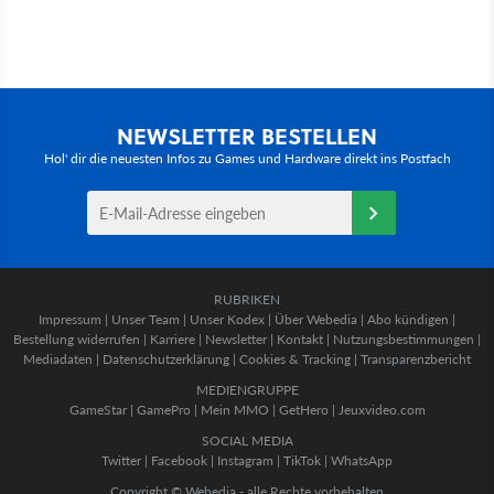
NEWSLETTER BESTELLEN
Hol' dir die neuesten Infos zu Games und Hardware direkt ins Postfach
RUBRIKEN
Impressum
|
Unser Team
|
Unser Kodex
|
Über Webedia
|
Abo kündigen
|
Bestellung widerrufen
|
Karriere
|
Newsletter
|
Kontakt
|
Nutzungsbestimmungen
|
Mediadaten
|
Datenschutzerklärung
|
Cookies & Tracking
|
Transparenzbericht
MEDIENGRUPPE
GameStar
|
GamePro
|
Mein MMO
|
GetHero
|
Jeuxvideo.com
SOCIAL MEDIA
Twitter
|
Facebook
|
Instagram
|
TikTok
|
WhatsApp
Copyright © Webedia - alle Rechte vorbehalten