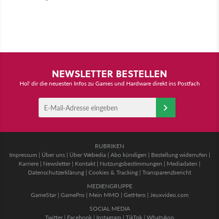
NEWSLETTER BESTELLEN
Hol' dir die neuesten Infos zu Games und Hardware direkt ins Postfach
RUBRIKEN
Impressum
|
Über uns
|
Über Webedia
|
Abo kündigen
|
Bestellung widerrufen
|
Karriere
|
Newsletter
|
Kontakt
|
Nutzungsbestimmungen
|
Mediadaten
|
Datenschutzerklärung
|
Cookies & Tracking
|
Transparenzbericht
MEDIENGRUPPE
GameStar
|
GamePro
|
Mein MMO
|
GetHero
|
Jeuxvideo.com
SOCIAL MEDIA
Twitter
|
Facebook
|
Instagram
|
TikTok
|
WhatsApp