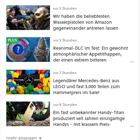
vor 5 Stunden
Wir haben die beliebtesten
Wasserpistolen von Amazon
gegeneinander antreten lassen
PLUS
vor 5 Stunden
Reanimal-DLC im Test: Ein gewohnt
atmosphärischer Appetithappen,
der einen extrem bitteren
Nachgeschmack hinterlässt
vor 7 Stunden
Legendärer Mercedes-Benz aus
LEGO und fast 3.000 Teilen zum
Hammerpreis im Sale!
vor 8 Stunden
Ein fast unbekannter Handy-Titan
produziert seit Jahren einzigartige
Handys - mit krassem Preis-
Leistungsverhältnis
mehr anzeigen