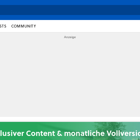
STS
COMMUNITY
lusiver Content & monatliche Vollvers