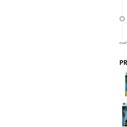
meh
P