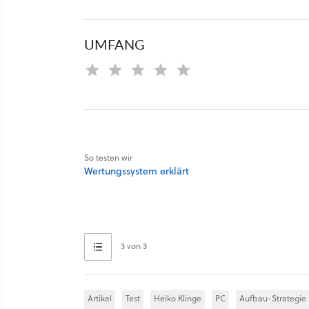
UMFANG
So testen wir
Wertungssystem erklärt
3 von 3
Artikel
Test
Heiko Klinge
PC
Aufbau-Strategie