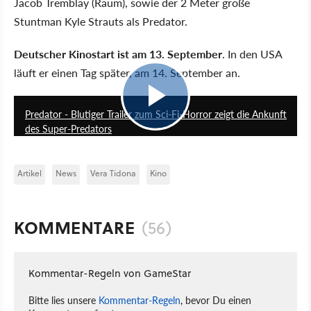
Jacob Tremblay (Raum), sowie der 2 Meter große
Stuntman Kyle Strauts als Predator.
Deutscher Kinostart ist am 13. September
. In den USA
läuft er einen Tag später, am 14. September an.
2:28
Predator - Blutiger Trailer zum Sci-Fi-Horror zeigt die Ankunft
des Super-Predators
Artikel
News
Vera Tidona
Kino
KOMMENTARE
(56)
Kommentar-Regeln von GameStar
Bitte lies unsere
Kommentar-Regeln
, bevor Du einen