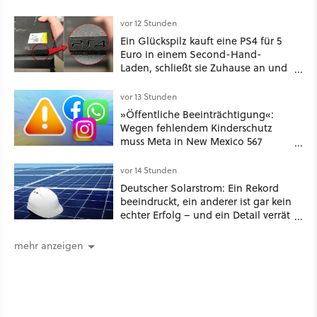
Langlebigkeit zu weit gegangen«
vor 12 Stunden
Ein Glückspilz kauft eine PS4 für 5
Euro in einem Second-Hand-
Laden, schließt sie Zuhause an und
schon hat er seine erste
funktionierende PlayStation [Best of
vor 13 Stunden
GameStar]
»Öffentliche Beeinträchtigung«:
Wegen fehlendem Kinderschutz
muss Meta in New Mexico 567
Millionen US-Dollar zahlen
vor 14 Stunden
Deutscher Solarstrom: Ein Rekord
beeindruckt, ein anderer ist gar kein
echter Erfolg – und ein Detail verrät
mehr über die Energiewende als
jede Zahl
mehr anzeigen