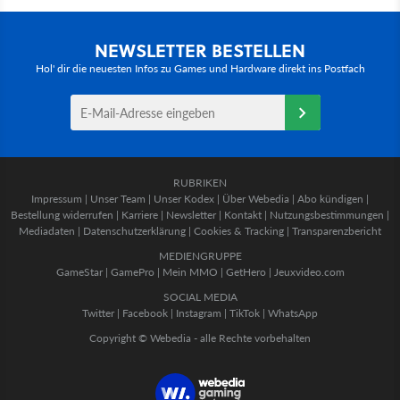
NEWSLETTER BESTELLEN
Hol' dir die neuesten Infos zu Games und Hardware direkt ins Postfach
RUBRIKEN
Impressum
|
Unser Team
|
Unser Kodex
|
Über Webedia
|
Abo kündigen
|
Bestellung widerrufen
|
Karriere
|
Newsletter
|
Kontakt
|
Nutzungsbestimmungen
|
Mediadaten
|
Datenschutzerklärung
|
Cookies & Tracking
|
Transparenzbericht
MEDIENGRUPPE
GameStar
|
GamePro
|
Mein MMO
|
GetHero
|
Jeuxvideo.com
SOCIAL MEDIA
Twitter
|
Facebook
|
Instagram
|
TikTok
|
WhatsApp
Copyright © Webedia - alle Rechte vorbehalten