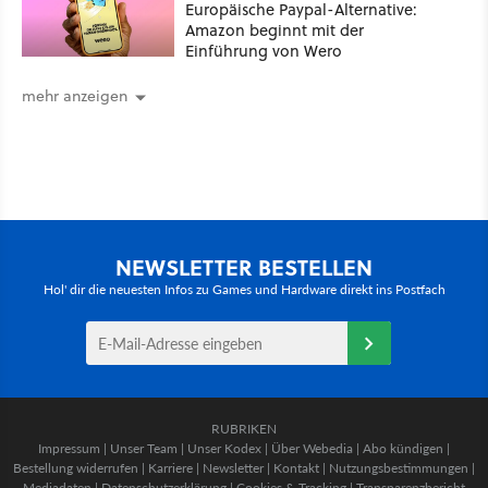
Europäische Paypal-Alternative:
Amazon beginnt mit der
Einführung von Wero
mehr anzeigen
NEWSLETTER BESTELLEN
Hol' dir die neuesten Infos zu Games und Hardware direkt ins Postfach
RUBRIKEN
Impressum
|
Unser Team
|
Unser Kodex
|
Über Webedia
|
Abo kündigen
|
Bestellung widerrufen
|
Karriere
|
Newsletter
|
Kontakt
|
Nutzungsbestimmungen
|
Mediadaten
|
Datenschutzerklärung
|
Cookies & Tracking
|
Transparenzbericht