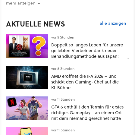
mehr anzeigen
AKTUELLE NEWS
alle anzeigen
vor 5 Stunden
Doppelt so langes Leben für unsere
geliebten Vierbeiner dank neuer
Behandlungsmethode aus Japan:
Der Blick auf über 1.200
Kommentare zeigt, dass es nicht so
vor 8 Stunden
einfach ist
AMD eröffnet die IFA 2026 – und
schickt den Gaming-Chef auf die
KI-Bühne
vor 11 Stunden
GTA 6 enthüllt den Termin für erstes
richtiges Gameplay - an einem Ort
mit dem niemand gerechnet hatte
vor 11 Stunden