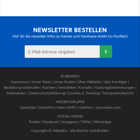
NEWSLETTER BESTELLEN
Hol' dir die neuesten Infos zu Games und Hardware direkt ins Postfach
RUBRIKEN
Impressum
|
Unser Team
|
Unser Kodex
|
Über Webedia
|
Abo kündigen
|
Bestellung widerrufen
|
Karriere
|
Newsletter
|
Kontakt
|
Nutzungsbestimmungen
|
Mediadaten
|
Datenschutzerklärung
|
Cookies & Tracking
|
Transparenzbericht
MEDIENGRUPPE
GameStar
|
GamePro
|
Mein MMO
|
GetHero
|
Jeuxvideo.com
SOCIAL MEDIA
Twitter
|
Facebook
|
Instagram
|
TikTok
|
WhatsApp
Copyright © Webedia - alle Rechte vorbehalten