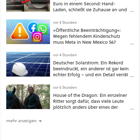
Euro in einem Second-Hand-
Laden, schließt sie Zuhause an und
schon hat er seine erste
funktionierende PlayStation [Best of
vor 4 Stunden
GameStar]
»Öffentliche Beeinträchtigung«:
Wegen fehlendem Kinderschutz
muss Meta in New Mexico 567
Millionen US-Dollar zahlen
vor 4 Stunden
Deutscher Solarstrom: Ein Rekord
beeindruckt, ein anderer ist gar kein
echter Erfolg – und ein Detail verrät
mehr über die Energiewende als
jede Zahl
vor 5 Stunden
House of the Dragon: Ein einzelner
Ritter sorgt dafür, dass viele Leute
plötzlich anders über eines der
umstrittensten Häuser von Game of
Thrones denken
mehr anzeigen