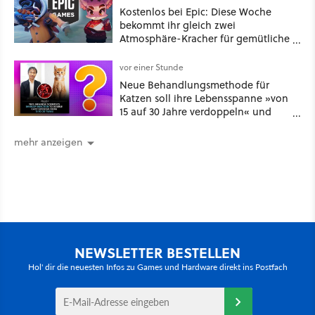
Kostenlos bei Epic: Diese Woche
bekommt ihr gleich zwei
Atmosphäre-Kracher für gemütliche
Abende
vor einer Stunde
Neue Behandlungsmethode für
Katzen soll ihre Lebensspanne »von
15 auf 30 Jahre verdoppeln« und
über 1.200 Kommentare setzen sich
kritisch damit auseinander
mehr anzeigen
NEWSLETTER BESTELLEN
Hol' dir die neuesten Infos zu Games und Hardware direkt ins Postfach