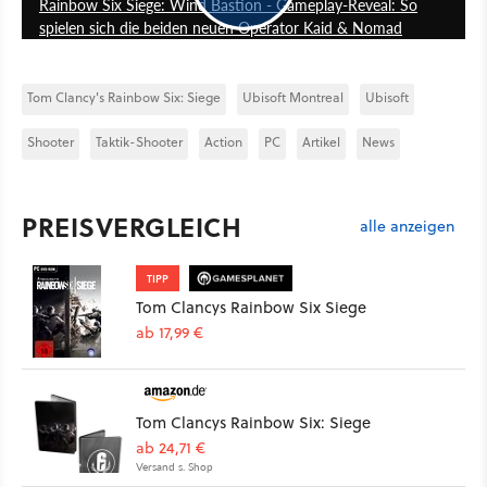
Rainbow Six Siege: Wind Bastion - Gameplay-Reveal: So
spielen sich die beiden neuen Operator Kaid & Nomad
Tom Clancy's Rainbow Six: Siege
Ubisoft Montreal
Ubisoft
Shooter
Taktik-Shooter
Action
PC
Artikel
News
PREISVERGLEICH
alle anzeigen
TIPP
Tom Clancys Rainbow Six Siege
ab 17,99 €
Tom Clancys Rainbow Six: Siege
ab 24,71 €
Versand s. Shop