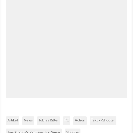
Artikel
News
Tobias Ritter
PC
Action
Taktik-Shooter
Tom Clancy's Rainbow Six: Siege
Shooter