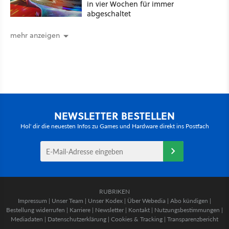
in vier Wochen für immer
abgeschaltet
mehr anzeigen
NEWSLETTER BESTELLEN
Hol' dir die neuesten Infos zu Games und Hardware direkt ins Postfach
RUBRIKEN
Impressum
|
Unser Team
|
Unser Kodex
|
Über Webedia
|
Abo kündigen
|
Bestellung widerrufen
|
Karriere
|
Newsletter
|
Kontakt
|
Nutzungsbestimmungen
|
Mediadaten
|
Datenschutzerklärung
|
Cookies & Tracking
|
Transparenzbericht