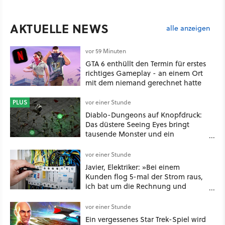
AKTUELLE NEWS
alle anzeigen
vor 59 Minuten
GTA 6 enthüllt den Termin für erstes
richtiges Gameplay - an einem Ort
mit dem niemand gerechnet hatte
PLUS
vor einer Stunde
Diablo-Dungeons auf Knopfdruck:
Das düstere Seeing Eyes bringt
tausende Monster und ein
mächtiges Tool, das sogar D&D-
Spieler feuern
vor einer Stunde
Javier, Elektriker: »Bei einem
Kunden flog 5-mal der Strom raus,
ich bat um die Rechnung und
entdeckte, dass er je nach Uhrzeit
eine unterschiedliche vertragliche
vor einer Stunde
Leistung hatte«
Ein vergessenes Star Trek-Spiel wird