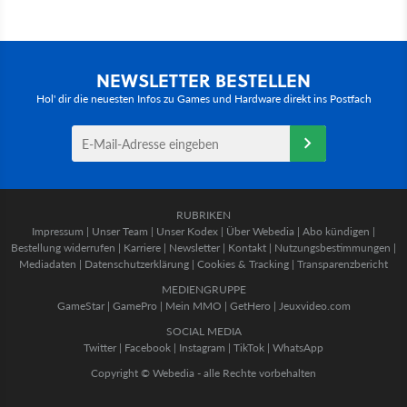
NEWSLETTER BESTELLEN
Hol' dir die neuesten Infos zu Games und Hardware direkt ins Postfach
RUBRIKEN
Impressum
|
Unser Team
|
Unser Kodex
|
Über Webedia
|
Abo kündigen
|
Bestellung widerrufen
|
Karriere
|
Newsletter
|
Kontakt
|
Nutzungsbestimmungen
|
Mediadaten
|
Datenschutzerklärung
|
Cookies & Tracking
|
Transparenzbericht
MEDIENGRUPPE
GameStar
|
GamePro
|
Mein MMO
|
GetHero
|
Jeuxvideo.com
SOCIAL MEDIA
Twitter
|
Facebook
|
Instagram
|
TikTok
|
WhatsApp
Copyright © Webedia - alle Rechte vorbehalten