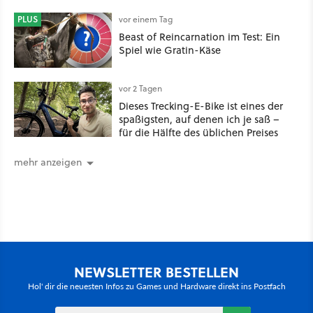
nachhaltig beeindruckt: Game
Stack im Test
PLUS
vor einem Tag
Beast of Reincarnation im Test: Ein
Spiel wie Gratin-Käse
vor 2 Tagen
Dieses Trecking-E-Bike ist eines der
spaßigsten, auf denen ich je saß –
für die Hälfte des üblichen Preises
mehr anzeigen
NEWSLETTER BESTELLEN
Hol' dir die neuesten Infos zu Games und Hardware direkt ins Postfach