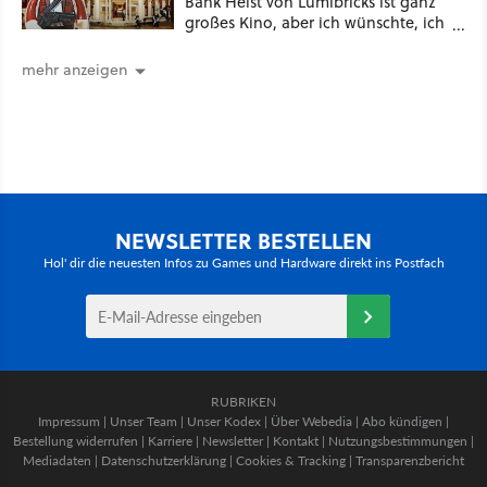
Bank Heist von Lumibricks ist ganz
großes Kino, aber ich wünschte, ich
hätte vorher nie von der Marke
gehört
mehr anzeigen
NEWSLETTER BESTELLEN
Hol' dir die neuesten Infos zu Games und Hardware direkt ins Postfach
RUBRIKEN
Impressum
|
Unser Team
|
Unser Kodex
|
Über Webedia
|
Abo kündigen
|
Bestellung widerrufen
|
Karriere
|
Newsletter
|
Kontakt
|
Nutzungsbestimmungen
|
Mediadaten
|
Datenschutzerklärung
|
Cookies & Tracking
|
Transparenzbericht