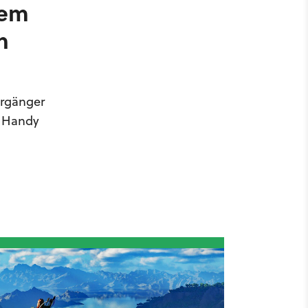
lem
n
orgänger
s Handy