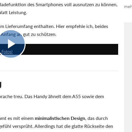
ellladefunktion des Smartphones voll ausnutzen zu können,
meh
att Leistung.
im Lieferumfang enthalten. Hier empfehle ich, beides
 Anfang an gut zu schützen.
26:26
 Fotos!
g
prache treu. Das Handy ähnelt dem A55 sowie dem
mt es mit einem
minimalistischen Design
, das durch
ühl versprüht. Allerdings hat die glatte Rückseite den