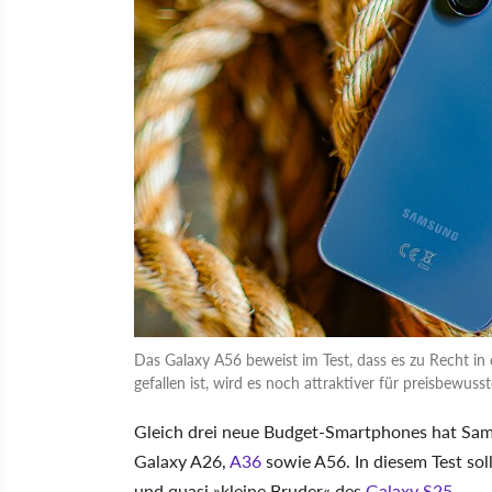
Das Galaxy A56 beweist im Test, dass es zu Recht in d
gefallen ist, wird es noch attraktiver für preisbewuss
Gleich drei neue Budget-Smartphones hat Sam
Galaxy A26,
A36
sowie A56. In diesem Test soll
und quasi »kleine Bruder« des
Galaxy S25
.