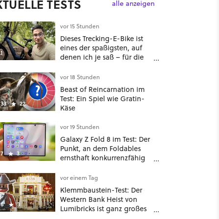
KTUELLE TESTS
alle anzeigen
vor 15 Stunden
Dieses Trecking-E-Bike ist
eines der spaßigsten, auf
1
denen ich je saß – für die
Hälfte des üblichen Preises
vor 18 Stunden
Beast of Reincarnation im
Test: Ein Spiel wie Gratin-
33
22
Käse
vor 19 Stunden
Galaxy Z Fold 8 im Test: Der
Punkt, an dem Foldables
7
3
ernsthaft konkurrenzfähig
werden
vor einem Tag
Klemmbaustein-Test: Der
Western Bank Heist von
6
3
Lumibricks ist ganz großes
Kino, aber ich wünschte,