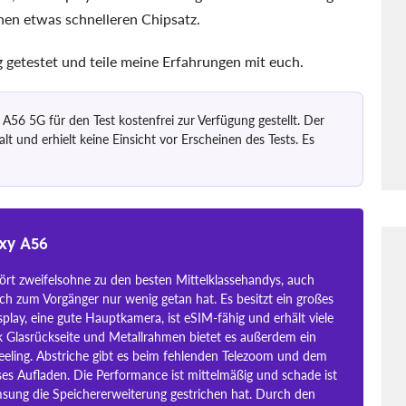
nen etwas schnelleren Chipsatz.
 getestet und teile meine Erfahrungen mit euch.
56 5G für den Test kostenfrei zur Verfügung gestellt. Der
alt und erhielt keine Einsicht vor Erscheinen des Tests. Es
xy A56
rt zweifelsohne zu den besten Mittelklassehandys, auch
ch zum Vorgänger nur wenig getan hat. Es besitzt ein großes
lay, eine gute Hauptkamera, ist eSIM-fähig und erhält viele
 Glasrückseite und Metallrahmen bietet es außerdem ein
eeling. Abstriche gibt es beim fehlenden Telezoom und dem
ses Aufladen. Die Performance ist mittelmäßig und schade ist
sung die Speichererweiterung gestrichen hat. Durch den