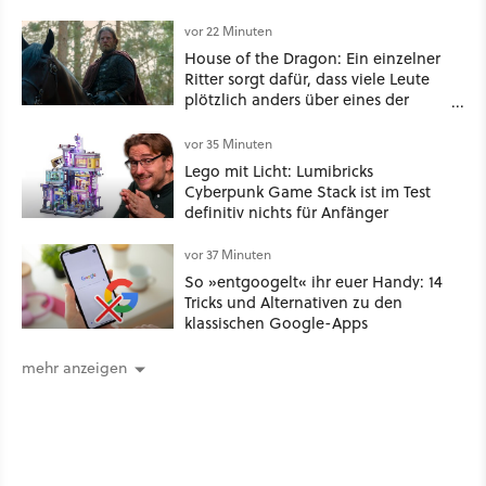
vor 22 Minuten
House of the Dragon: Ein einzelner
Ritter sorgt dafür, dass viele Leute
plötzlich anders über eines der
umstrittensten Häuser von Game of
Thrones denken
vor 35 Minuten
Lego mit Licht: Lumibricks
Cyberpunk Game Stack ist im Test
definitiv nichts für Anfänger
vor 37 Minuten
So »entgoogelt« ihr euer Handy: 14
Tricks und Alternativen zu den
klassischen Google-Apps
mehr anzeigen