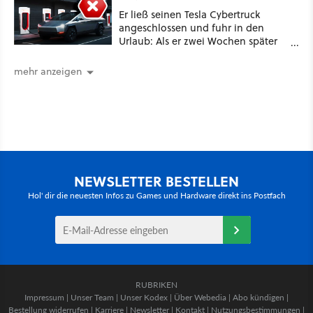
Er ließ seinen Tesla Cybertruck
angeschlossen und fuhr in den
Urlaub: Als er zwei Wochen später
zurückkam, sprang der Truck nicht
mehr an [Best of GameStar]
mehr anzeigen
NEWSLETTER BESTELLEN
Hol' dir die neuesten Infos zu Games und Hardware direkt ins Postfach
RUBRIKEN
Impressum
|
Unser Team
|
Unser Kodex
|
Über Webedia
|
Abo kündigen
|
Bestellung widerrufen
|
Karriere
|
Newsletter
|
Kontakt
|
Nutzungsbestimmungen
|