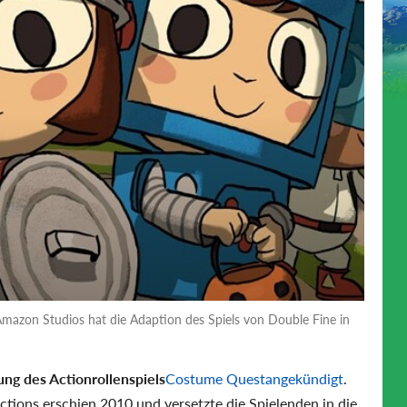
Amazon Studios hat die Adaption des Spiels von Double Fine in
ng des Actionrollenspiels
Costume Quest
angekündigt
.
tions erschien 2010 und versetzte die Spielenden in die