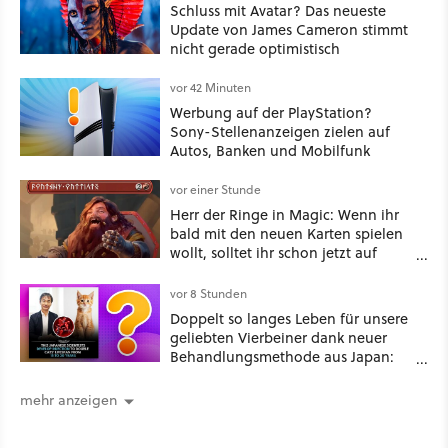
Schluss mit Avatar? Das neueste
Update von James Cameron stimmt
nicht gerade optimistisch
vor 42 Minuten
Werbung auf der PlayStation?
Sony-Stellenanzeigen zielen auf
Autos, Banken und Mobilfunk
vor einer Stunde
Herr der Ringe in Magic: Wenn ihr
bald mit den neuen Karten spielen
wollt, solltet ihr schon jetzt auf
Duolingo Zwergisch pauken
vor 8 Stunden
Doppelt so langes Leben für unsere
geliebten Vierbeiner dank neuer
Behandlungsmethode aus Japan:
Der Blick auf über 1.200
Kommentare zeigt, dass es nicht so
mehr anzeigen
einfach ist