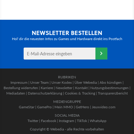
NEWSLETTER BESTELLEN
Hol' dir die neuesten Infos zu Games und Hardware direkt ins Postfach
RUBRIKEN
Impressum
|
Unser Team
|
Unser Kodex
|
Über Webedia
|
Abo kündigen
|
Bestellung widerrufen
|
Karriere
|
Newsletter
|
Kontakt
|
Nutzungsbestimmungen
|
Mediadaten
|
Datenschutzerklärung
|
Cookies & Tracking
|
Transparenzbericht
MEDIENGRUPPE
GameStar
|
GamePro
|
Mein MMO
|
GetHero
|
Jeuxvideo.com
SOCIAL MEDIA
Twitter
|
Facebook
|
Instagram
|
TikTok
|
WhatsApp
Copyright © Webedia - alle Rechte vorbehalten