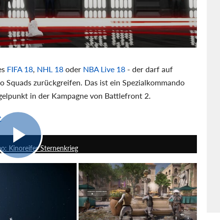
 es
FIFA 18
,
NHL 18
oder
NBA Live 18
- der darf auf
no Squads zurückgreifen. Das ist ein Spezialkommando
elpunkt in der Kampagne von Battlefront 2.
2
4:33
o: Kinoreifer Sternenkrieg