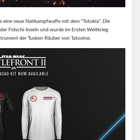
se eine neue Nahkampfwaffe mit dem "Totokia". Die
 der Fidschi-Inseln und wurde im Ersten Weltkrieg
Instrument der Tusken-Räuber von Tatooine.