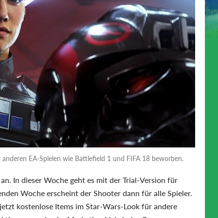
n anderen EA-Spielen wie Battlefield 1 und FIFA 18 beworben.
an. In dieser Woche geht es mit der Trial-Version für
nden Woche erscheint der Shooter dann für alle Spieler.
 jetzt kostenlose Items im Star-Wars-Look für andere