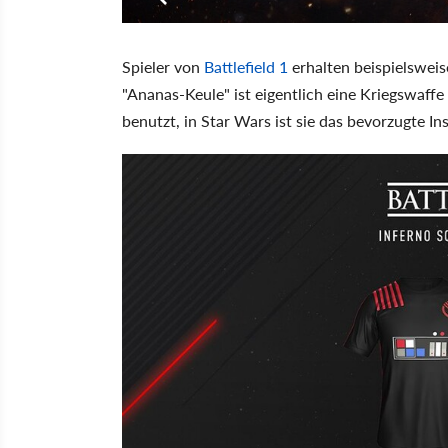
Spieler von
Battlefield 1
erhalten beispielswei
"Ananas-Keule" ist eigentlich eine Kriegswaffe
benutzt, in Star Wars ist sie das bevorzugte 