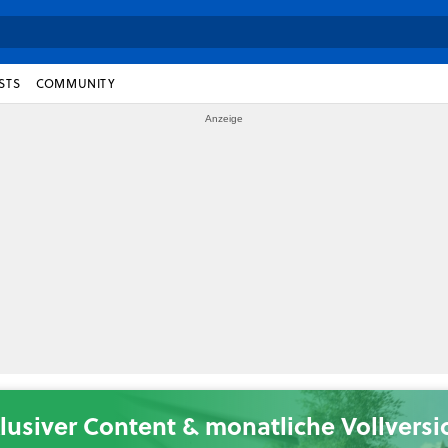
STS
COMMUNITY
lusiver Content & monatliche Vollvers