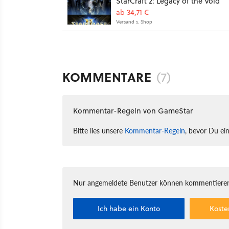
StarCraft 2: Legacy of the Void
ab 34,71 €
Versand s. Shop
KOMMENTARE
(7)
Kommentar-Regeln von GameStar
Bitte lies unsere
Kommentar-Regeln
, bevor Du ei
Nur angemeldete Benutzer können kommentieren
Ich habe ein Konto
Koste