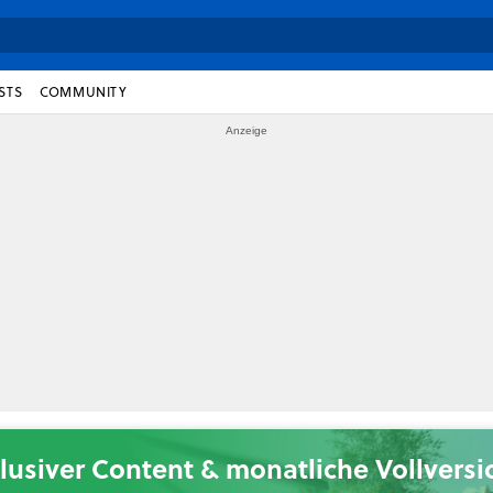
STS
COMMUNITY
lusiver Content & monatliche Vollvers