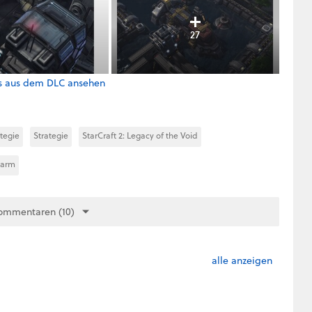
27
ts aus dem DLC ansehen
ategie
Strategie
StarCraft 2: Legacy of the Void
warm
ommentaren (10)
alle anzeigen