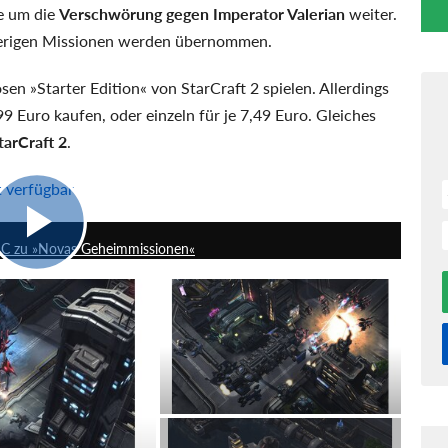
e um die
Verschwörung gegen Imperator Valerian
weiter.
herigen Missionen werden übernommen.
n »Starter Edition« von StarCraft 2 spielen. Allerdings
Euro kaufen, oder einzeln für je 7,49 Euro. Gleiches
tarCraft 2
.
t verfügbar
0:56
r DLC zu »Novas Geheimmissionen«