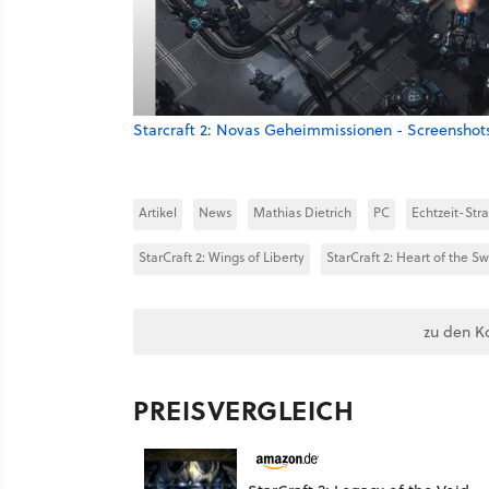
Starcraft 2: Novas Geheimmissionen - Screensho
Artikel
News
Mathias Dietrich
PC
Echtzeit-Str
StarCraft 2: Wings of Liberty
StarCraft 2: Heart of the S
zu den K
PREISVERGLEICH