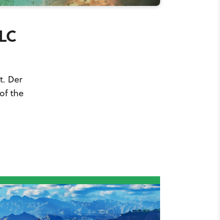
DLC
t. Der
of the