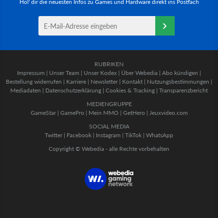
Hol' dir die neuesten Infos zu Games und Hardware direkt ins Postfach
RUBRIKEN
Impressum
|
Unser Team
|
Unser Kodex
|
Über Webedia
|
Abo kündigen
|
Bestellung widerrufen
|
Karriere
|
Newsletter
|
Kontakt
|
Nutzungsbestimmungen
|
Mediadaten
|
Datenschutzerklärung
|
Cookies & Tracking
|
Transparenzbericht
MEDIENGRUPPE
GameStar
|
GamePro
|
Mein MMO
|
GetHero
|
Jeuxvideo.com
SOCIAL MEDIA
Twitter
|
Facebook
|
Instagram
|
TikTok
|
WhatsApp
Copyright © Webedia - alle Rechte vorbehalten