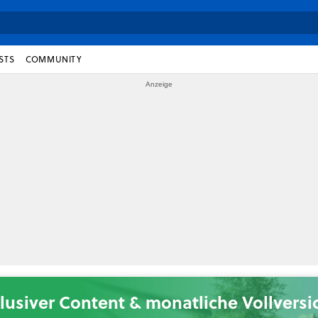
STS
COMMUNITY
lusiver Content & monatliche Vollvers