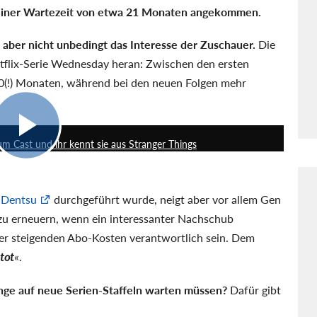
i einer Wartezeit von etwa 21 Monaten angekommen.
 aber nicht unbedingt das Interesse der Zuschauer.
Die
Netflix-Serie Wednesday heran: Zwischen den ersten
 30(!) Monaten, während bei den neuen Folgen mehr
1:07
um Cast und ihr kennt sie aus Stranger Things
 Dentsu
durchgeführt wurde, neigt aber vor allem Gen
zu erneuern, wenn ein interessanter Nachschub
ter steigenden Abo-Kosten verantwortlich sein. Dem
 tot
.
ange auf neue Serien-Staffeln warten müssen?
Dafür gibt