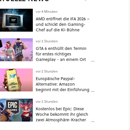
vor 4 Minuten
AMD eröffnet die IFA 2026 –
und schickt den Gaming-
Chef auf die KI-Bühne
vor 2 Stunden
GTA 6 enthüllt den Termin
für erstes richtiges
59
6
Gameplay - an einem Ort
mit dem niemand
gerechnet hatte
vor 2 Stunden
Europäische Paypal-
Alternative: Amazon
1
1
beginnt mit der Einführung
von Wero
vor 2 Stunden
Kostenlos bei Epic: Diese
Woche bekommt ihr gleich
zwei Atmosphäre-Kracher
für gemütliche Abende