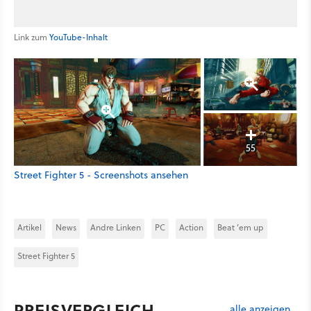
Link zum
YouTube-Inhalt
55
Street Fighter 5 - Screenshots ansehen
Artikel
News
Andre Linken
PC
Action
Beat ’em up
Street Fighter 5
PREISVERGLEICH
alle anzeigen