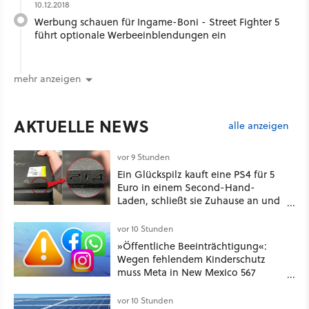
10.12.2018
Werbung schauen für Ingame-Boni - Street Fighter 5
führt optionale Werbeeinblendungen ein
mehr anzeigen
AKTUELLE NEWS
alle anzeigen
vor 9 Stunden
Ein Glückspilz kauft eine PS4 für 5
Euro in einem Second-Hand-
Laden, schließt sie Zuhause an und
schon hat er seine erste
funktionierende PlayStation [Best of
vor 10 Stunden
GameStar]
»Öffentliche Beeinträchtigung«:
Wegen fehlendem Kinderschutz
muss Meta in New Mexico 567
Millionen US-Dollar zahlen
vor 10 Stunden