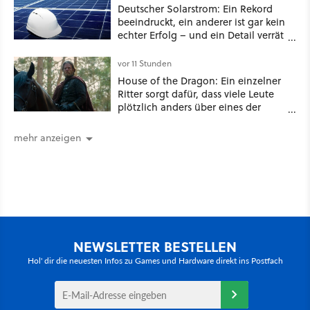
Deutscher Solarstrom: Ein Rekord
beeindruckt, ein anderer ist gar kein
echter Erfolg – und ein Detail verrät
mehr über die Energiewende als
jede Zahl
vor 11 Stunden
House of the Dragon: Ein einzelner
Ritter sorgt dafür, dass viele Leute
plötzlich anders über eines der
umstrittensten Häuser von Game of
Thrones denken
mehr anzeigen
NEWSLETTER BESTELLEN
Hol' dir die neuesten Infos zu Games und Hardware direkt ins Postfach