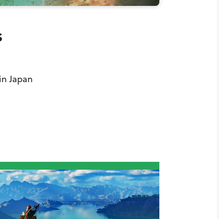
s
in Japan