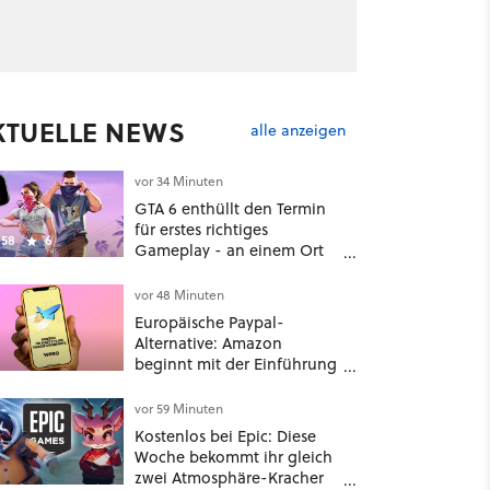
KTUELLE NEWS
alle anzeigen
vor 34 Minuten
GTA 6 enthüllt den Termin
für erstes richtiges
58
6
Gameplay - an einem Ort
mit dem niemand
gerechnet hatte
vor 48 Minuten
Europäische Paypal-
Alternative: Amazon
beginnt mit der Einführung
von Wero
vor 59 Minuten
Kostenlos bei Epic: Diese
Woche bekommt ihr gleich
zwei Atmosphäre-Kracher