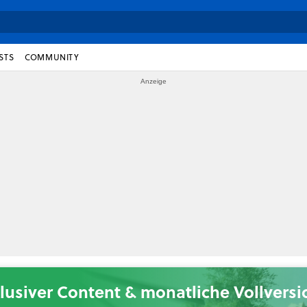
STS
COMMUNITY
lusiver Content & monatliche Vollvers