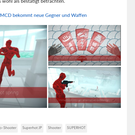
s wohl als bestätigt betrachten.
: MCD bekommt neue Gegner und Waffen
o-Shooter
Superhot JP
Shooter
SUPERHOT