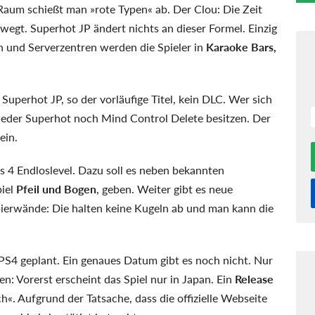
 Raum schießt man »rote Typen« ab. Der Clou: Die Zeit
ewegt. Superhot JP ändert nichts an dieser Formel. Einzig
rn und Serverzentren werden die Spieler in
Karaoke Bars,
uperhot JP, so der vorläufige Titel, kein DLC. Wer sich
o weder Superhot noch Mind Control Delete besitzen. Der
ein.
is 4 Endloslevel. Dazu soll es neben bekannten
piel
Pfeil und Bogen
, geben. Weiter gibt es neue
ierwände: Die halten keine Kugeln ab und man kann die
 PS4 geplant. Ein genaues Datum gibt es noch nicht. Nur
: Vorerst erscheint das Spiel nur in Japan. Ein
Release
«. Aufgrund der Tatsache, dass die offizielle Webseite