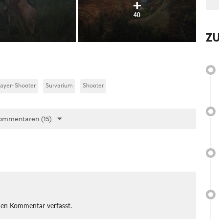
40
Z
layer-Shooter
Survarium
Shooter
ommentaren (15)
nen Kommentar verfasst.