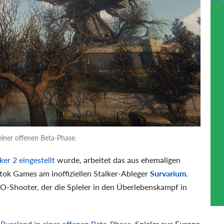
einer offenen Beta-Phase.
er 2 eingestellt
wurde, arbeitet das aus ehemaligen
k Games am inoffiziellen Stalker-Ableger
Survarium
.
-Shooter, der die Spieler in den Überlebenskampf in
 Russland in einer offenen Beta-Phase
. Spieler aus Europa