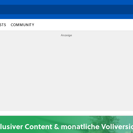
STS
COMMUNITY
lusiver Content & monatliche Vollvers