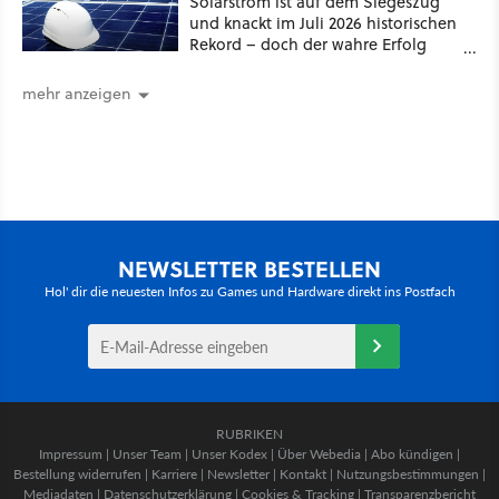
Solarstrom ist auf dem Siegeszug
und knackt im Juli 2026 historischen
Rekord – doch der wahre Erfolg
bleibt unsichtbar
mehr anzeigen
NEWSLETTER BESTELLEN
Hol' dir die neuesten Infos zu Games und Hardware direkt ins Postfach
RUBRIKEN
Impressum
|
Unser Team
|
Unser Kodex
|
Über Webedia
|
Abo kündigen
|
Bestellung widerrufen
|
Karriere
|
Newsletter
|
Kontakt
|
Nutzungsbestimmungen
|
Mediadaten
|
Datenschutzerklärung
|
Cookies & Tracking
|
Transparenzbericht