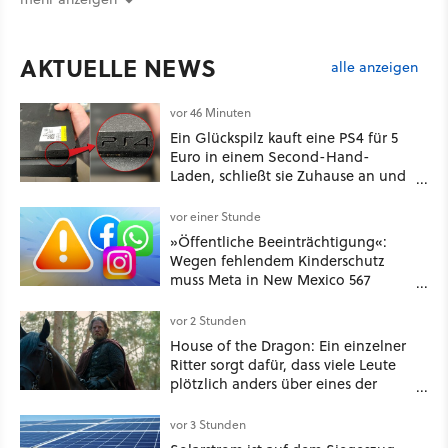
AKTUELLE NEWS
alle anzeigen
vor 46 Minuten
Ein Glückspilz kauft eine PS4 für 5
Euro in einem Second-Hand-
Laden, schließt sie Zuhause an und
schon hat er seine erste
funktionierende PlayStation [Best of
vor einer Stunde
GameStar]
»Öffentliche Beeinträchtigung«:
Wegen fehlendem Kinderschutz
muss Meta in New Mexico 567
Millionen US-Dollar zahlen
vor 2 Stunden
House of the Dragon: Ein einzelner
Ritter sorgt dafür, dass viele Leute
plötzlich anders über eines der
umstrittensten Häuser von Game of
Thrones denken
vor 3 Stunden