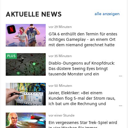
AKTUELLE NEWS
alle anzeigen
vor 29 Minuten
GTA 6 enthüllt den Termin für erstes
richtiges Gameplay - an einem Ort
mit dem niemand gerechnet hatte
PLUS
vor 35 Minuten
Diablo-Dungeons auf Knopfdruck:
Das düstere Seeing Eyes bringt
tausende Monster und ein
mächtiges Tool, das sogar D&D-
Spieler feuern
vor 50 Minuten
Javier, Elektriker: »Bei einem
Kunden flog 5-mal der Strom raus,
ich bat um die Rechnung und
entdeckte, dass er je nach Uhrzeit
eine unterschiedliche vertragliche
vor einer Stunde
Leistung hatte«
Ein vergessenes Star Trek-Spiel wird
in vier Wochen für immer