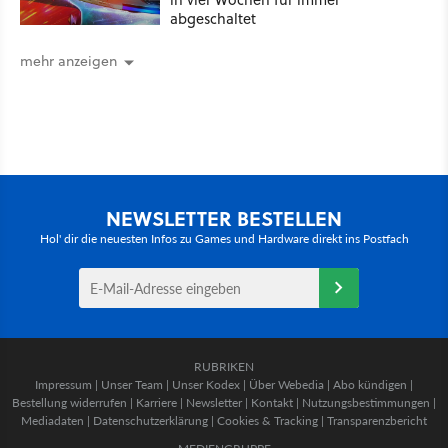
abgeschaltet
mehr anzeigen
NEWSLETTER BESTELLEN
Hol' dir die neuesten Infos zu Games und Hardware direkt ins Postfach
RUBRIKEN
Impressum
|
Unser Team
|
Unser Kodex
|
Über Webedia
|
Abo kündigen
|
Bestellung widerrufen
|
Karriere
|
Newsletter
|
Kontakt
|
Nutzungsbestimmungen
|
Mediadaten
|
Datenschutzerklärung
|
Cookies & Tracking
|
Transparenzbericht