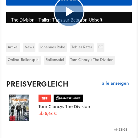
8:13
The Division - Trailer: Tipps zur Beta von Ubisoft
Artikel
News
Johannes Rohe
Tobias Ritter
PC
Online-Rollenspiel
Rollenspiel
Tom Clancy's The Division
PREISVERGLEICH
alle anzeigen
TIPP
Tom Clancys The Division
ab 5,63 €
ANZEIGE