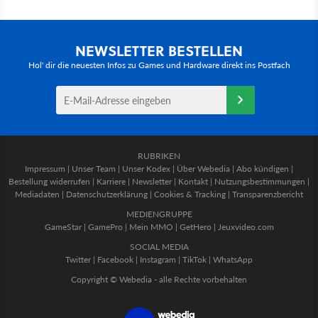
NEWSLETTER BESTELLEN
Hol' dir die neuesten Infos zu Games und Hardware direkt ins Postfach
RUBRIKEN
Impressum
|
Unser Team
|
Unser Kodex
|
Über Webedia
|
Abo kündigen
|
Bestellung widerrufen
|
Karriere
|
Newsletter
|
Kontakt
|
Nutzungsbestimmungen
|
Mediadaten
|
Datenschutzerklärung
|
Cookies & Tracking
|
Transparenzbericht
MEDIENGRUPPE
GameStar
|
GamePro
|
Mein MMO
|
GetHero
|
Jeuxvideo.com
SOCIAL MEDIA
Twitter
|
Facebook
|
Instagram
|
TikTok
|
WhatsApp
Copyright © Webedia - alle Rechte vorbehalten