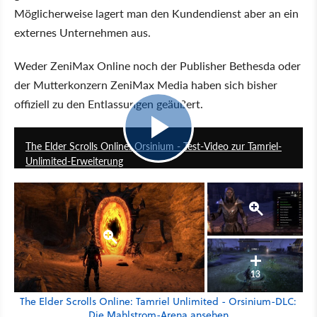
Möglicherweise lagert man den Kundendienst aber an ein
externes Unternehmen aus.
Weder ZeniMax Online noch der Publisher Bethesda oder
der Mutterkonzern ZeniMax Media haben sich bisher
offiziell zu den Entlassungen geäußert.
5:55
The Elder Scrolls Online: Orsinium - Test-Video zur Tamriel-
Unlimited-Erweiterung
13
The Elder Scrolls Online: Tamriel Unlimited - Orsinium-DLC:
Die Mahlstrom-Arena ansehen